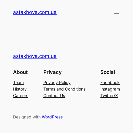
Перейти
astakhova.com.ua
до
вмісту
astakhova.com.ua
About
Privacy
Social
Team
Privacy Policy
Facebook
History
Terms and Conditions
Instagram
Careers
Contact Us
Twitter/X
Designed with
WordPress