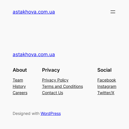
Перейти
astakhova.com.ua
до
вмісту
astakhova.com.ua
About
Privacy
Social
Team
Privacy Policy
Facebook
History
Terms and Conditions
Instagram
Careers
Contact Us
Twitter/X
Designed with
WordPress