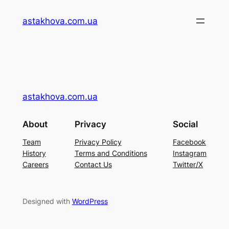
Перейти
astakhova.com.ua
до
вмісту
astakhova.com.ua
About
Privacy
Social
Team
Privacy Policy
Facebook
History
Terms and Conditions
Instagram
Careers
Contact Us
Twitter/X
Designed with
WordPress