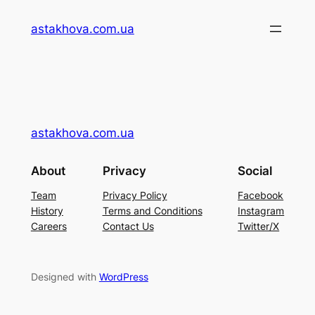
Перейти
astakhova.com.ua
до
вмісту
astakhova.com.ua
About
Privacy
Social
Team
Privacy Policy
Facebook
History
Terms and Conditions
Instagram
Careers
Contact Us
Twitter/X
Designed with
WordPress