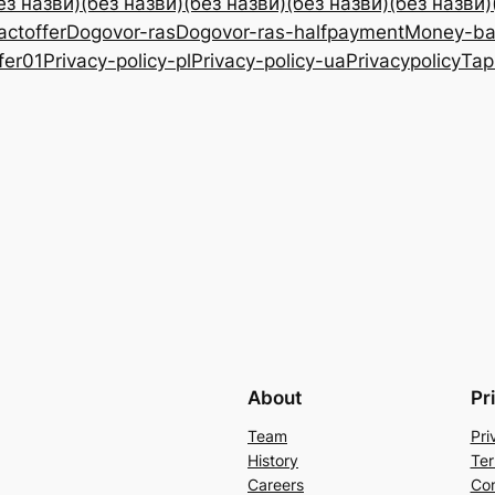
ез назви)
(без назви)
(без назви)
(без назви)
(без назви)
actoffer
Dogovor-ras
Dogovor-ras-halfpayment
Money-ba
fer01
Privacy-policy-pl
Privacy-policy-ua
Privacypolicy
Tap
About
Pr
Team
Pri
History
Ter
Careers
Con