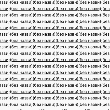
азви)
(без назви)
(без назви)
(без назви)
(без назви)
(без
азви)
(без назви)
(без назви)
(без назви)
(без назви)
(без
азви)
(без назви)
(без назви)
(без назви)
(без назви)
(без
азви)
(без назви)
(без назви)
(без назви)
(без назви)
(без
азви)
(без назви)
(без назви)
(без назви)
(без назви)
(без
азви)
(без назви)
(без назви)
(без назви)
(без назви)
(без
азви)
(без назви)
(без назви)
(без назви)
(без назви)
(без
азви)
(без назви)
(без назви)
(без назви)
(без назви)
(без
азви)
(без назви)
(без назви)
(без назви)
(без назви)
(без
азви)
(без назви)
(без назви)
(без назви)
(без назви)
(без
азви)
(без назви)
(без назви)
(без назви)
(без назви)
(без
азви)
(без назви)
(без назви)
(без назви)
(без назви)
(без
азви)
(без назви)
(без назви)
(без назви)
(без назви)
(без
азви)
(без назви)
(без назви)
(без назви)
(без назви)
(без
азви)
(без назви)
(без назви)
(без назви)
(без назви)
(без
азви)
(без назви)
(без назви)
(без назви)
(без назви)
(без
азви)
(без назви)
(без назви)
(без назви)
(без назви)
(без