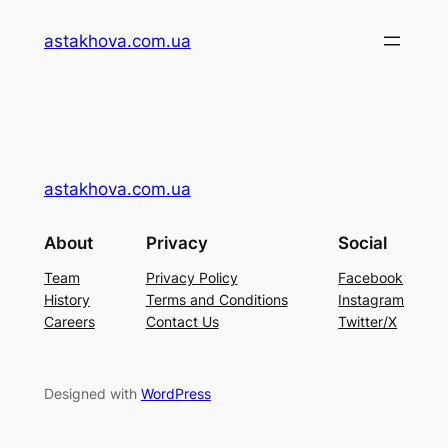
Перейти
astakhova.com.ua
до
вмісту
astakhova.com.ua
About
Privacy
Social
Team
Privacy Policy
Facebook
History
Terms and Conditions
Instagram
Careers
Contact Us
Twitter/X
Designed with
WordPress