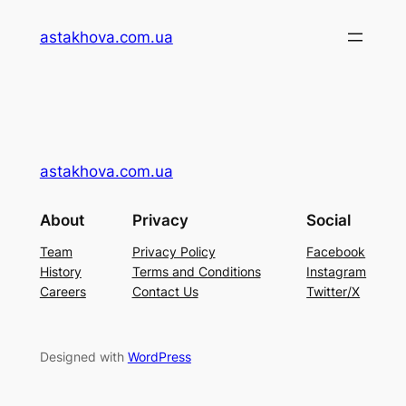
Перейти
astakhova.com.ua
до
вмісту
astakhova.com.ua
About
Privacy
Social
Team
Privacy Policy
Facebook
History
Terms and Conditions
Instagram
Careers
Contact Us
Twitter/X
Designed with
WordPress