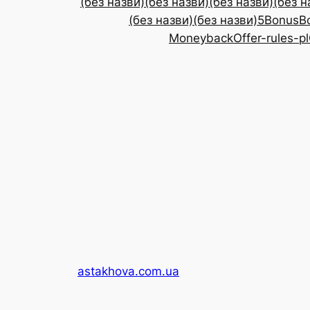
(без назви)
(без назви)
(без назви)
(без н
(без назви)
(без назви)
5
Bonus
B
Moneyback
Offer-rules-pl
astakhova.com.ua