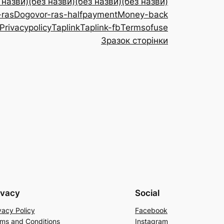
 назви)
(без назви)
(без назви)
(без назви)
-ras
Dogovor-ras-halfpayment
Money-back
Privacypolicy
Taplink
Taplink-fb
Termsofuse
Зразок сторінки
ivacy
Social
vacy Policy
Facebook
ms and Conditions
Instagram