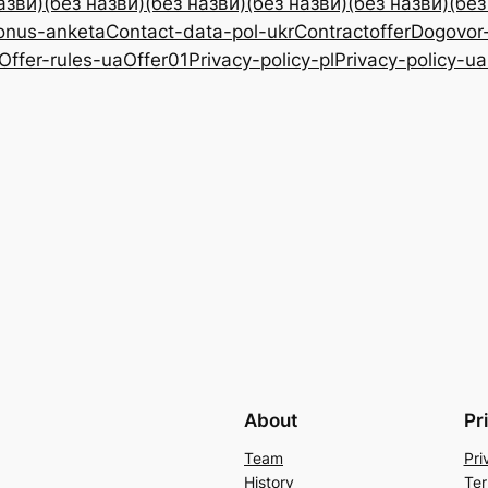
азви)
(без назви)
(без назви)
(без назви)
(без назви)
(без
onus-anketa
Contact-data-pol-ukr
Contractoffer
Dogovor
Offer-rules-ua
Offer01
Privacy-policy-pl
Privacy-policy-ua
About
Pr
Team
Pri
History
Ter