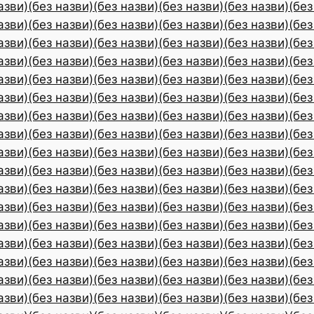
азви)
(без назви)
(без назви)
(без назви)
(без назви)
(без
азви)
(без назви)
(без назви)
(без назви)
(без назви)
(без
азви)
(без назви)
(без назви)
(без назви)
(без назви)
(без
азви)
(без назви)
(без назви)
(без назви)
(без назви)
(без
азви)
(без назви)
(без назви)
(без назви)
(без назви)
(без
азви)
(без назви)
(без назви)
(без назви)
(без назви)
(без
азви)
(без назви)
(без назви)
(без назви)
(без назви)
(без
азви)
(без назви)
(без назви)
(без назви)
(без назви)
(без
азви)
(без назви)
(без назви)
(без назви)
(без назви)
(без
азви)
(без назви)
(без назви)
(без назви)
(без назви)
(без
азви)
(без назви)
(без назви)
(без назви)
(без назви)
(без
азви)
(без назви)
(без назви)
(без назви)
(без назви)
(без
азви)
(без назви)
(без назви)
(без назви)
(без назви)
(без
азви)
(без назви)
(без назви)
(без назви)
(без назви)
(без
азви)
(без назви)
(без назви)
(без назви)
(без назви)
(без
азви)
(без назви)
(без назви)
(без назви)
(без назви)
(без
азви)
(без назви)
(без назви)
(без назви)
(без назви)
(без