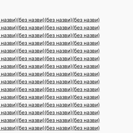
 назви)
(без назви)
(без назви)
(без назви)
 назви)
(без назви)
(без назви)
(без назви)
 назви)
(без назви)
(без назви)
(без назви)
 назви)
(без назви)
(без назви)
(без назви)
 назви)
(без назви)
(без назви)
(без назви)
 назви)
(без назви)
(без назви)
(без назви)
 назви)
(без назви)
(без назви)
(без назви)
 назви)
(без назви)
(без назви)
(без назви)
 назви)
(без назви)
(без назви)
(без назви)
 назви)
(без назви)
(без назви)
(без назви)
 назви)
(без назви)
(без назви)
(без назви)
 назви)
(без назви)
(без назви)
(без назви)
 назви)
(без назви)
(без назви)
(без назви)
 назви)
(без назви)
(без назви)
(без назви)
 назви)
(без назви)
(без назви)
(без назви)