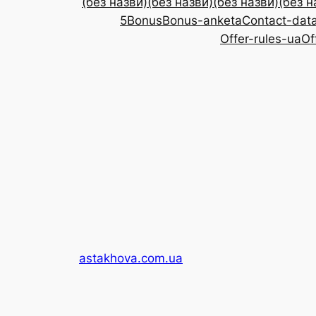
(без назви)
(без назви)
(без назви)
(без н
5
Bonus
Bonus-anketa
Contact-data
Offer-rules-ua
Of
astakhova.com.ua