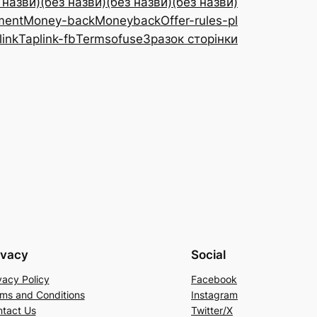
 назви)
(без назви)
(без назви)
(без назви)
ment
Money-back
Moneyback
Offer-rules-pl
link
Taplink-fb
Termsofuse
Зразок сторінки
ivacy
Social
vacy Policy
Facebook
ms and Conditions
Instagram
tact Us
Twitter/X