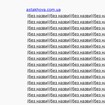
Перейти
astakhova.com.ua
до
(без назви)
(без назви)
(без назви)
(без н
вмісту
(без назви)
(без назви)
(без назви)
(без н
(без назви)
(без назви)
(без назви)
(без н
(без назви)
(без назви)
(без назви)
(без н
(без назви)
(без назви)
(без назви)
(без н
(без назви)
(без назви)
(без назви)
(без н
(без назви)
(без назви)
(без назви)
(без н
(без назви)
(без назви)
(без назви)
(без н
(без назви)
(без назви)
(без назви)
(без н
(без назви)
(без назви)
(без назви)
(без н
(без назви)
(без назви)
(без назви)
(без н
(без назви)
(без назви)
(без назви)
(без н
(без назви)
(без назви)
(без назви)
(без н
(без назви)
(без назви)
(без назви)
(без н
(без назви)
(без назви)
(без назви)
(без н