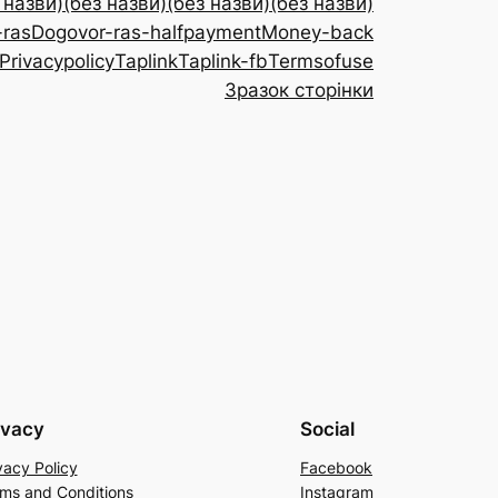
 назви)
(без назви)
(без назви)
(без назви)
-ras
Dogovor-ras-halfpayment
Money-back
Privacypolicy
Taplink
Taplink-fb
Termsofuse
Зразок сторінки
ivacy
Social
vacy Policy
Facebook
ms and Conditions
Instagram