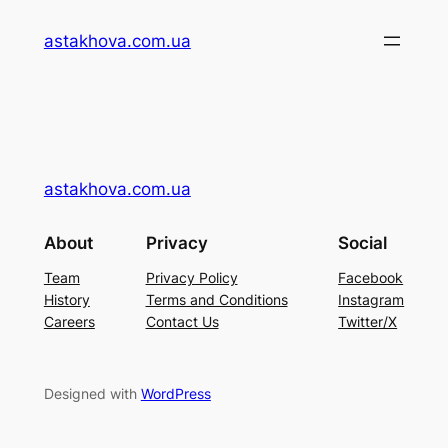
Перейти
astakhova.com.ua
до
вмісту
astakhova.com.ua
About
Privacy
Social
Team
Privacy Policy
Facebook
History
Terms and Conditions
Instagram
Careers
Contact Us
Twitter/X
Designed with
WordPress