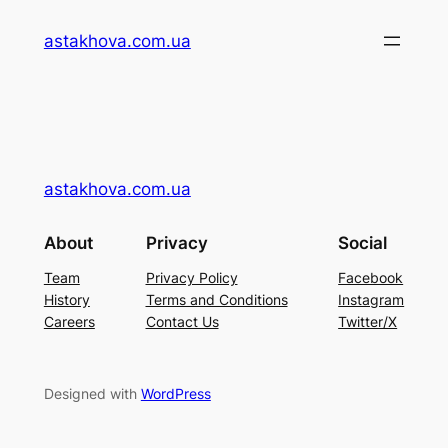
Перейти
astakhova.com.ua
до
вмісту
astakhova.com.ua
About
Privacy
Social
Team
Privacy Policy
Facebook
History
Terms and Conditions
Instagram
Careers
Contact Us
Twitter/X
Designed with
WordPress