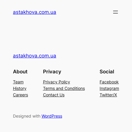
Перейти
astakhova.com.ua
до
вмісту
astakhova.com.ua
About
Privacy
Social
Team
Privacy Policy
Facebook
History
Terms and Conditions
Instagram
Careers
Contact Us
Twitter/X
Designed with
WordPress