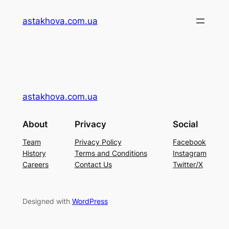
Перейти
astakhova.com.ua
до
вмісту
astakhova.com.ua
About
Privacy
Social
Team
Privacy Policy
Facebook
History
Terms and Conditions
Instagram
Careers
Contact Us
Twitter/X
Designed with
WordPress