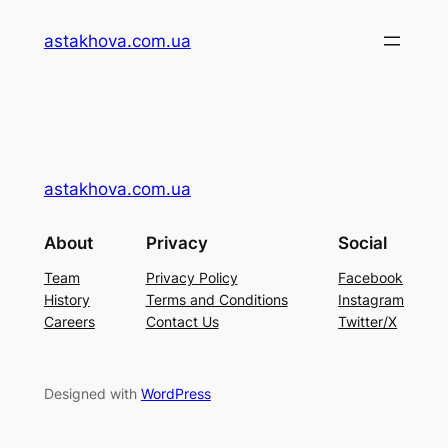
Перейти
astakhova.com.ua
до
вмісту
astakhova.com.ua
About
Privacy
Social
Team
Privacy Policy
Facebook
History
Terms and Conditions
Instagram
Careers
Contact Us
Twitter/X
Designed with
WordPress