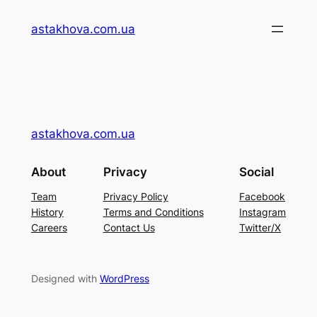
Перейти
astakhova.com.ua
до
вмісту
astakhova.com.ua
About
Privacy
Social
Team
Privacy Policy
Facebook
History
Terms and Conditions
Instagram
Careers
Contact Us
Twitter/X
Designed with
WordPress