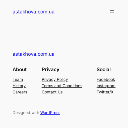
Перейти
astakhova.com.ua
до
вмісту
astakhova.com.ua
About
Privacy
Social
Team
Privacy Policy
Facebook
History
Terms and Conditions
Instagram
Careers
Contact Us
Twitter/X
Designed with
WordPress