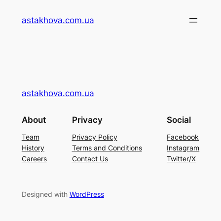
Перейти
astakhova.com.ua
до
вмісту
astakhova.com.ua
About
Privacy
Social
Team
Privacy Policy
Facebook
History
Terms and Conditions
Instagram
Careers
Contact Us
Twitter/X
Designed with
WordPress