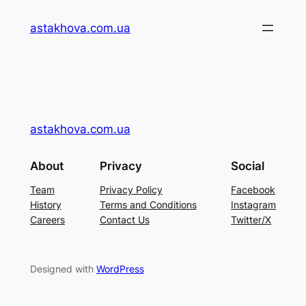
Перейти
astakhova.com.ua
до
вмісту
astakhova.com.ua
About
Privacy
Social
Team
Privacy Policy
Facebook
History
Terms and Conditions
Instagram
Careers
Contact Us
Twitter/X
Designed with
WordPress