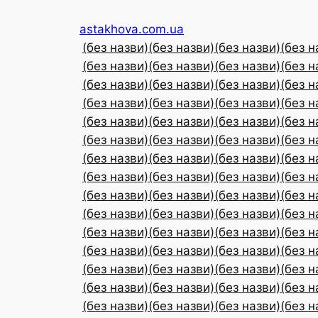
Перейти
astakhova.com.ua
до
(без назви)
(без назви)
(без назви)
(без н
вмісту
(без назви)
(без назви)
(без назви)
(без н
(без назви)
(без назви)
(без назви)
(без н
(без назви)
(без назви)
(без назви)
(без н
(без назви)
(без назви)
(без назви)
(без н
(без назви)
(без назви)
(без назви)
(без н
(без назви)
(без назви)
(без назви)
(без н
(без назви)
(без назви)
(без назви)
(без н
(без назви)
(без назви)
(без назви)
(без н
(без назви)
(без назви)
(без назви)
(без н
(без назви)
(без назви)
(без назви)
(без н
(без назви)
(без назви)
(без назви)
(без н
(без назви)
(без назви)
(без назви)
(без н
(без назви)
(без назви)
(без назви)
(без н
(без назви)
(без назви)
(без назви)
(без н