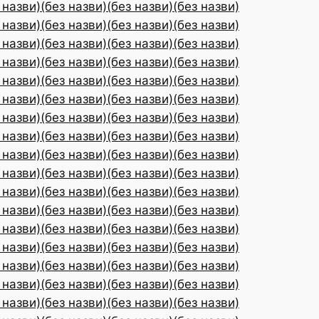
 назви)
(без назви)
(без назви)
(без назви)
 назви)
(без назви)
(без назви)
(без назви)
 назви)
(без назви)
(без назви)
(без назви)
 назви)
(без назви)
(без назви)
(без назви)
 назви)
(без назви)
(без назви)
(без назви)
 назви)
(без назви)
(без назви)
(без назви)
 назви)
(без назви)
(без назви)
(без назви)
 назви)
(без назви)
(без назви)
(без назви)
 назви)
(без назви)
(без назви)
(без назви)
 назви)
(без назви)
(без назви)
(без назви)
 назви)
(без назви)
(без назви)
(без назви)
 назви)
(без назви)
(без назви)
(без назви)
 назви)
(без назви)
(без назви)
(без назви)
 назви)
(без назви)
(без назви)
(без назви)
 назви)
(без назви)
(без назви)
(без назви)
 назви)
(без назви)
(без назви)
(без назви)
 назви)
(без назви)
(без назви)
(без назви)