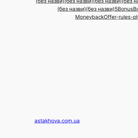
(без назви)
(без назви)
(без назви)
(без н
(без назви)
(без назви)
5
Bonus
B
Moneyback
Offer-rules-pl
astakhova.com.ua