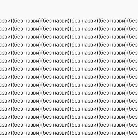
азви)
(без назви)
(без назви)
(без назви)
(без назви)
(без
азви)
(без назви)
(без назви)
(без назви)
(без назви)
(без
азви)
(без назви)
(без назви)
(без назви)
(без назви)
(без
азви)
(без назви)
(без назви)
(без назви)
(без назви)
(без
азви)
(без назви)
(без назви)
(без назви)
(без назви)
(без
азви)
(без назви)
(без назви)
(без назви)
(без назви)
(без
азви)
(без назви)
(без назви)
(без назви)
(без назви)
(без
азви)
(без назви)
(без назви)
(без назви)
(без назви)
(без
азви)
(без назви)
(без назви)
(без назви)
(без назви)
(без
азви)
(без назви)
(без назви)
(без назви)
(без назви)
(без
азви)
(без назви)
(без назви)
(без назви)
(без назви)
(без
азви)
(без назви)
(без назви)
(без назви)
(без назви)
(без
азви)
(без назви)
(без назви)
(без назви)
(без назви)
(без
азви)
(без назви)
(без назви)
(без назви)
(без назви)
(без
азви)
(без назви)
(без назви)
(без назви)
(без назви)
(без