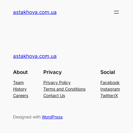
Перейти
astakhova.com.ua
до
вмісту
astakhova.com.ua
About
Privacy
Social
Team
Privacy Policy
Facebook
History
Terms and Conditions
Instagram
Careers
Contact Us
Twitter/X
Designed with
WordPress