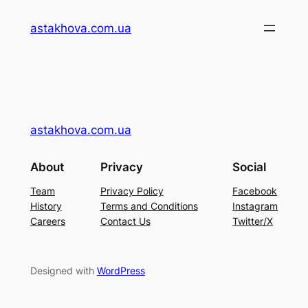
Перейти
astakhova.com.ua
до
вмісту
astakhova.com.ua
About
Privacy
Social
Team
Privacy Policy
Facebook
History
Terms and Conditions
Instagram
Careers
Contact Us
Twitter/X
Designed with
WordPress