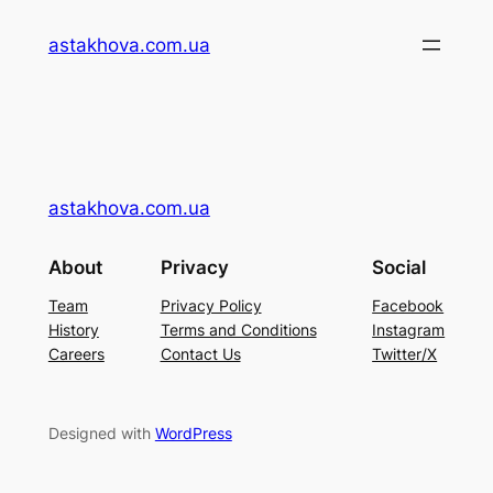
Перейти
astakhova.com.ua
до
вмісту
astakhova.com.ua
About
Privacy
Social
Team
Privacy Policy
Facebook
History
Terms and Conditions
Instagram
Careers
Contact Us
Twitter/X
Designed with
WordPress