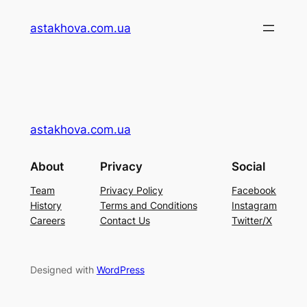
Перейти
astakhova.com.ua
до
вмісту
astakhova.com.ua
About
Privacy
Social
Team
Privacy Policy
Facebook
History
Terms and Conditions
Instagram
Careers
Contact Us
Twitter/X
Designed with
WordPress