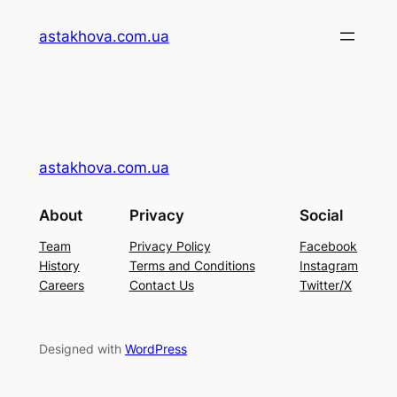
Перейти
astakhova.com.ua
до
вмісту
astakhova.com.ua
About
Privacy
Social
Team
Privacy Policy
Facebook
History
Terms and Conditions
Instagram
Careers
Contact Us
Twitter/X
Designed with
WordPress