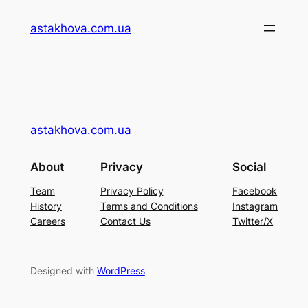
Перейти
astakhova.com.ua
до
вмісту
astakhova.com.ua
About
Privacy
Social
Team
Privacy Policy
Facebook
History
Terms and Conditions
Instagram
Careers
Contact Us
Twitter/X
Designed with
WordPress