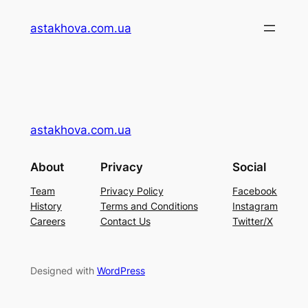
Перейти
astakhova.com.ua
до
вмісту
astakhova.com.ua
About
Privacy
Social
Team
Privacy Policy
Facebook
History
Terms and Conditions
Instagram
Careers
Contact Us
Twitter/X
Designed with
WordPress