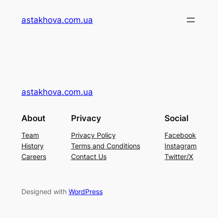
Перейти
astakhova.com.ua
до
вмісту
astakhova.com.ua
About
Privacy
Social
Team
Privacy Policy
Facebook
History
Terms and Conditions
Instagram
Careers
Contact Us
Twitter/X
Designed with
WordPress