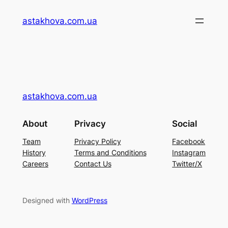
Перейти
astakhova.com.ua
до
вмісту
astakhova.com.ua
About
Privacy
Social
Team
Privacy Policy
Facebook
History
Terms and Conditions
Instagram
Careers
Contact Us
Twitter/X
Designed with
WordPress