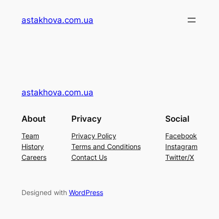
Перейти
astakhova.com.ua
до
вмісту
astakhova.com.ua
About
Privacy
Social
Team
Privacy Policy
Facebook
History
Terms and Conditions
Instagram
Careers
Contact Us
Twitter/X
Designed with
WordPress