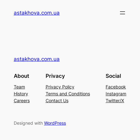
Перейти
astakhova.com.ua
до
вмісту
astakhova.com.ua
About
Privacy
Social
Team
Privacy Policy
Facebook
History
Terms and Conditions
Instagram
Careers
Contact Us
Twitter/X
Designed with
WordPress