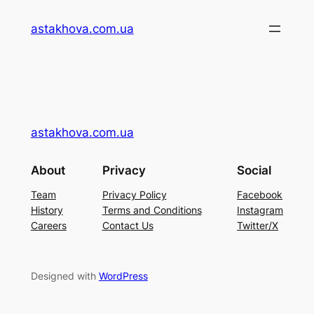
Перейти
astakhova.com.ua
до
вмісту
astakhova.com.ua
About
Privacy
Social
Team
Privacy Policy
Facebook
History
Terms and Conditions
Instagram
Careers
Contact Us
Twitter/X
Designed with
WordPress