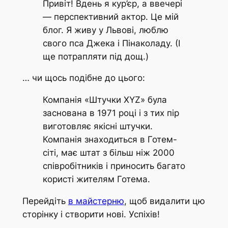
Привіт! Вдень я кур’єр, а ввечері
— перспективний актор. Це мій
блог. Я живу у Львові, люблю
свого пса Джека і Пінаколаду. (І
ще потрапляти під дощ.)
… чи щось подібне до цього:
Компанія «Штучки XYZ» була
заснована в 1971 році і з тих пір
виготовляє якісні штучки.
Компанія знаходиться в Готем-
сіті, має штат з більш ніж 2000
співробітників і приносить багато
користі жителям Готема.
Перейдіть
в майстерню
, щоб видалити цю
сторінку і створити нові. Успіхів!