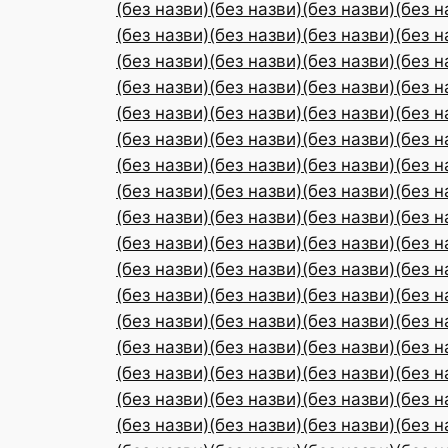
(без назви)
(без назви)
(без назви)
(без н
(без назви)
(без назви)
(без назви)
(без н
(без назви)
(без назви)
(без назви)
(без н
(без назви)
(без назви)
(без назви)
(без н
(без назви)
(без назви)
(без назви)
(без н
(без назви)
(без назви)
(без назви)
(без н
(без назви)
(без назви)
(без назви)
(без н
(без назви)
(без назви)
(без назви)
(без н
(без назви)
(без назви)
(без назви)
(без н
(без назви)
(без назви)
(без назви)
(без н
(без назви)
(без назви)
(без назви)
(без н
(без назви)
(без назви)
(без назви)
(без н
(без назви)
(без назви)
(без назви)
(без н
(без назви)
(без назви)
(без назви)
(без н
(без назви)
(без назви)
(без назви)
(без н
(без назви)
(без назви)
(без назви)
(без н
(без назви)
(без назви)
(без назви)
(без н