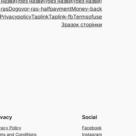
 назви)
(без назви)
(без назви)
(без назви)
-ras
Dogovor-ras-halfpayment
Money-back
Privacypolicy
Taplink
Taplink-fb
Termsofuse
Зразок сторінки
ivacy
Social
vacy Policy
Facebook
ms and Conditions
Instagram