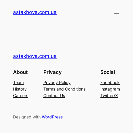
Перейти
astakhova.com.ua
до
вмісту
astakhova.com.ua
About
Privacy
Social
Team
Privacy Policy
Facebook
History
Terms and Conditions
Instagram
Careers
Contact Us
Twitter/X
Designed with
WordPress