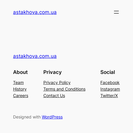
Перейти
astakhova.com.ua
до
вмісту
astakhova.com.ua
About
Privacy
Social
Team
Privacy Policy
Facebook
History
Terms and Conditions
Instagram
Careers
Contact Us
Twitter/X
Designed with
WordPress