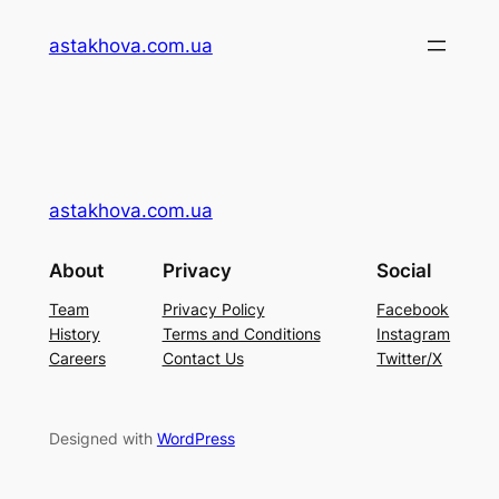
Перейти
astakhova.com.ua
до
вмісту
astakhova.com.ua
About
Privacy
Social
Team
Privacy Policy
Facebook
History
Terms and Conditions
Instagram
Careers
Contact Us
Twitter/X
Designed with
WordPress