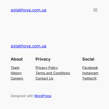
Перейти
astakhova.com.ua
до
вмісту
astakhova.com.ua
About
Privacy
Social
Team
Privacy Policy
Facebook
History
Terms and Conditions
Instagram
Careers
Contact Us
Twitter/X
Designed with
WordPress