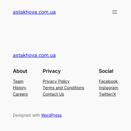
Перейти
astakhova.com.ua
до
вмісту
astakhova.com.ua
About
Privacy
Social
Team
Privacy Policy
Facebook
History
Terms and Conditions
Instagram
Careers
Contact Us
Twitter/X
Designed with
WordPress