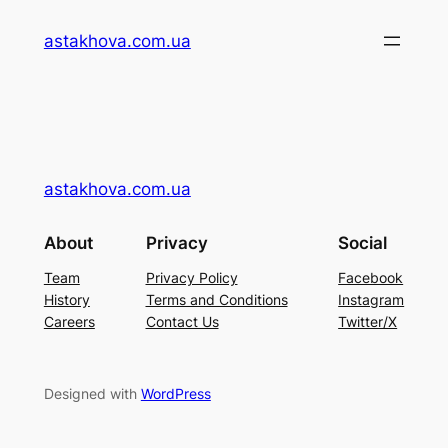
Перейти
astakhova.com.ua
до
вмісту
astakhova.com.ua
About
Privacy
Social
Team
Privacy Policy
Facebook
History
Terms and Conditions
Instagram
Careers
Contact Us
Twitter/X
Designed with
WordPress