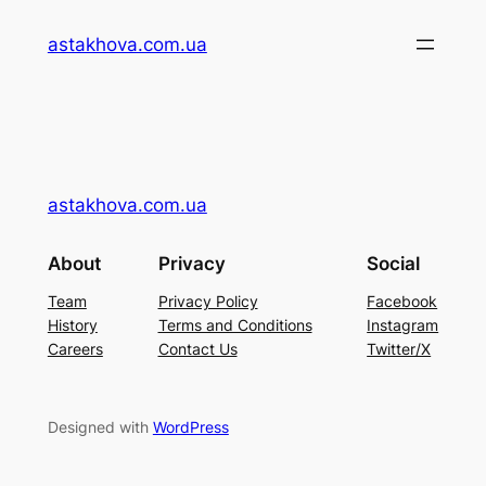
Перейти
astakhova.com.ua
до
вмісту
astakhova.com.ua
About
Privacy
Social
Team
Privacy Policy
Facebook
History
Terms and Conditions
Instagram
Careers
Contact Us
Twitter/X
Designed with
WordPress