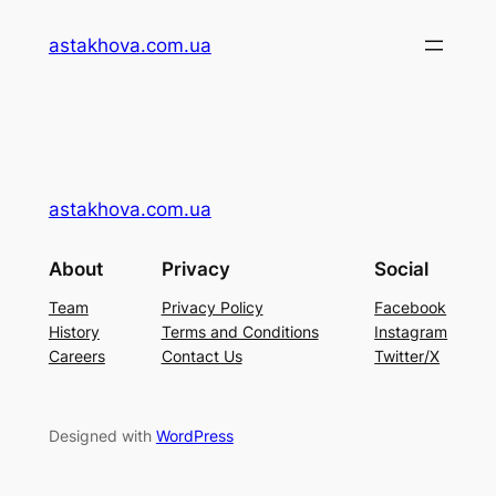
Перейти
astakhova.com.ua
до
вмісту
astakhova.com.ua
About
Privacy
Social
Team
Privacy Policy
Facebook
History
Terms and Conditions
Instagram
Careers
Contact Us
Twitter/X
Designed with
WordPress