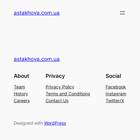
Перейти
astakhova.com.ua
до
вмісту
astakhova.com.ua
About
Privacy
Social
Team
Privacy Policy
Facebook
History
Terms and Conditions
Instagram
Careers
Contact Us
Twitter/X
Designed with
WordPress