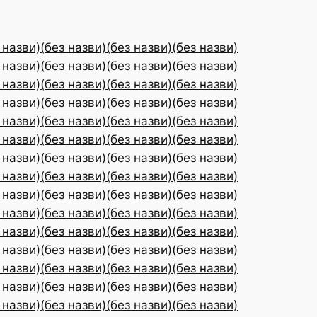
 назви)
(без назви)
(без назви)
(без назви)
 назви)
(без назви)
(без назви)
(без назви)
 назви)
(без назви)
(без назви)
(без назви)
 назви)
(без назви)
(без назви)
(без назви)
 назви)
(без назви)
(без назви)
(без назви)
 назви)
(без назви)
(без назви)
(без назви)
 назви)
(без назви)
(без назви)
(без назви)
 назви)
(без назви)
(без назви)
(без назви)
 назви)
(без назви)
(без назви)
(без назви)
 назви)
(без назви)
(без назви)
(без назви)
 назви)
(без назви)
(без назви)
(без назви)
 назви)
(без назви)
(без назви)
(без назви)
 назви)
(без назви)
(без назви)
(без назви)
 назви)
(без назви)
(без назви)
(без назви)
 назви)
(без назви)
(без назви)
(без назви)