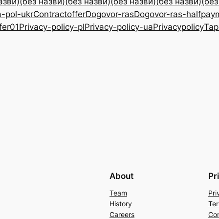
азви)
(без назви)
(без назви)
(без назви)
(без назви)
(без
-pol-ukr
Contractoffer
Dogovor-ras
Dogovor-ras-halfpay
fer01
Privacy-policy-pl
Privacy-policy-ua
Privacypolicy
Tap
About
Pr
Team
Pri
History
Ter
Careers
Con