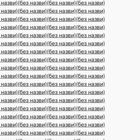
 назви)
(без назви)
(без назви)
(без назви)
 назви)
(без назви)
(без назви)
(без назви)
 назви)
(без назви)
(без назви)
(без назви)
 назви)
(без назви)
(без назви)
(без назви)
 назви)
(без назви)
(без назви)
(без назви)
 назви)
(без назви)
(без назви)
(без назви)
 назви)
(без назви)
(без назви)
(без назви)
 назви)
(без назви)
(без назви)
(без назви)
 назви)
(без назви)
(без назви)
(без назви)
 назви)
(без назви)
(без назви)
(без назви)
 назви)
(без назви)
(без назви)
(без назви)
 назви)
(без назви)
(без назви)
(без назви)
 назви)
(без назви)
(без назви)
(без назви)
 назви)
(без назви)
(без назви)
(без назви)
 назви)
(без назви)
(без назви)
(без назви)
 назви)
(без назви)
(без назви)
(без назви)
 назви)
(без назви)
(без назви)
(без назви)