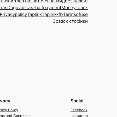
 назви)
(без назви)
(без назви)
(без назви)
-ras
Dogovor-ras-halfpayment
Money-back
Privacypolicy
Taplink
Taplink-fb
Termsofuse
Зразок сторінки
ivacy
Social
vacy Policy
Facebook
ms and Conditions
Instagram