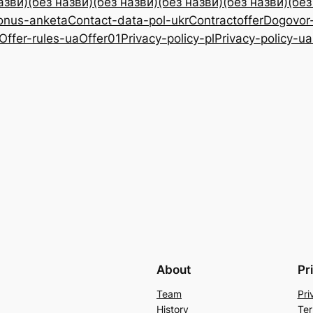
азви)
(без назви)
(без назви)
(без назви)
(без назви)
(без
onus-anketa
Contact-data-pol-ukr
Contractoffer
Dogovor
Offer-rules-ua
Offer01
Privacy-policy-pl
Privacy-policy-ua
About
Pr
Team
Pri
History
Ter