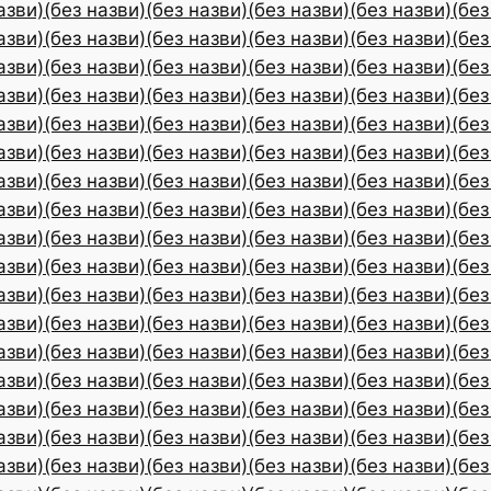
азви)
(без назви)
(без назви)
(без назви)
(без назви)
(без
азви)
(без назви)
(без назви)
(без назви)
(без назви)
(без
азви)
(без назви)
(без назви)
(без назви)
(без назви)
(без
азви)
(без назви)
(без назви)
(без назви)
(без назви)
(без
азви)
(без назви)
(без назви)
(без назви)
(без назви)
(без
азви)
(без назви)
(без назви)
(без назви)
(без назви)
(без
азви)
(без назви)
(без назви)
(без назви)
(без назви)
(без
азви)
(без назви)
(без назви)
(без назви)
(без назви)
(без
азви)
(без назви)
(без назви)
(без назви)
(без назви)
(без
азви)
(без назви)
(без назви)
(без назви)
(без назви)
(без
азви)
(без назви)
(без назви)
(без назви)
(без назви)
(без
азви)
(без назви)
(без назви)
(без назви)
(без назви)
(без
азви)
(без назви)
(без назви)
(без назви)
(без назви)
(без
азви)
(без назви)
(без назви)
(без назви)
(без назви)
(без
азви)
(без назви)
(без назви)
(без назви)
(без назви)
(без
азви)
(без назви)
(без назви)
(без назви)
(без назви)
(без
азви)
(без назви)
(без назви)
(без назви)
(без назви)
(без