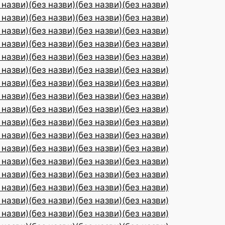
 назви)
(без назви)
(без назви)
(без назви)
 назви)
(без назви)
(без назви)
(без назви)
 назви)
(без назви)
(без назви)
(без назви)
 назви)
(без назви)
(без назви)
(без назви)
 назви)
(без назви)
(без назви)
(без назви)
 назви)
(без назви)
(без назви)
(без назви)
 назви)
(без назви)
(без назви)
(без назви)
 назви)
(без назви)
(без назви)
(без назви)
 назви)
(без назви)
(без назви)
(без назви)
 назви)
(без назви)
(без назви)
(без назви)
 назви)
(без назви)
(без назви)
(без назви)
 назви)
(без назви)
(без назви)
(без назви)
 назви)
(без назви)
(без назви)
(без назви)
 назви)
(без назви)
(без назви)
(без назви)
 назви)
(без назви)
(без назви)
(без назви)
 назви)
(без назви)
(без назви)
(без назви)
 назви)
(без назви)
(без назви)
(без назви)