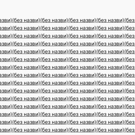
азви)
(без назви)
(без назви)
(без назви)
(без назви)
(без
азви)
(без назви)
(без назви)
(без назви)
(без назви)
(без
азви)
(без назви)
(без назви)
(без назви)
(без назви)
(без
азви)
(без назви)
(без назви)
(без назви)
(без назви)
(без
азви)
(без назви)
(без назви)
(без назви)
(без назви)
(без
азви)
(без назви)
(без назви)
(без назви)
(без назви)
(без
азви)
(без назви)
(без назви)
(без назви)
(без назви)
(без
азви)
(без назви)
(без назви)
(без назви)
(без назви)
(без
азви)
(без назви)
(без назви)
(без назви)
(без назви)
(без
азви)
(без назви)
(без назви)
(без назви)
(без назви)
(без
азви)
(без назви)
(без назви)
(без назви)
(без назви)
(без
азви)
(без назви)
(без назви)
(без назви)
(без назви)
(без
азви)
(без назви)
(без назви)
(без назви)
(без назви)
(без
азви)
(без назви)
(без назви)
(без назви)
(без назви)
(без
азви)
(без назви)
(без назви)
(без назви)
(без назви)
(без