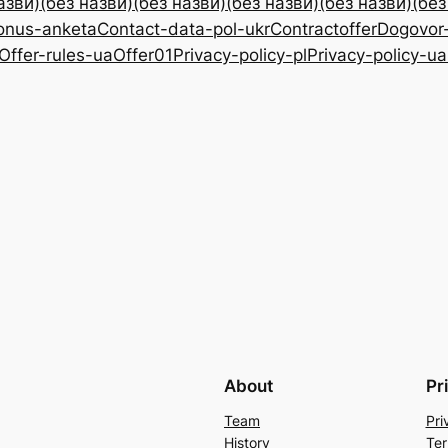
азви)
(без назви)
(без назви)
(без назви)
(без назви)
(без
onus-anketa
Contact-data-pol-ukr
Contractoffer
Dogovor
Offer-rules-ua
Offer01
Privacy-policy-pl
Privacy-policy-ua
About
Pr
Team
Pri
History
Ter