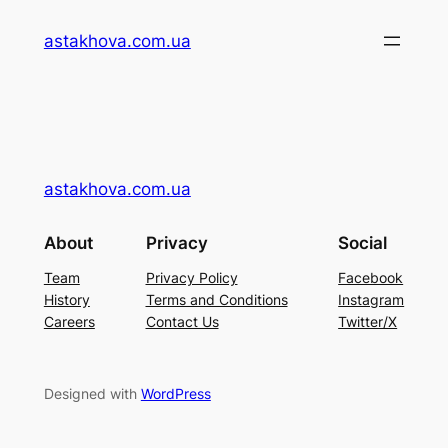
Перейти
astakhova.com.ua
до
вмісту
astakhova.com.ua
About
Privacy
Social
Team
Privacy Policy
Facebook
History
Terms and Conditions
Instagram
Careers
Contact Us
Twitter/X
Designed with
WordPress