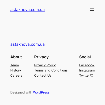
Перейти
astakhova.com.ua
до
вмісту
astakhova.com.ua
About
Privacy
Social
Team
Privacy Policy
Facebook
History
Terms and Conditions
Instagram
Careers
Contact Us
Twitter/X
Designed with
WordPress