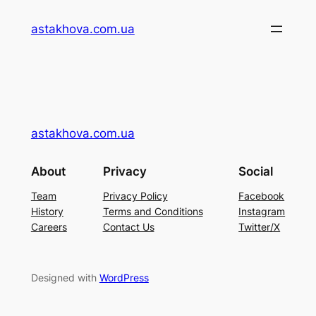
Перейти
astakhova.com.ua
до
вмісту
astakhova.com.ua
About
Privacy
Social
Team
Privacy Policy
Facebook
History
Terms and Conditions
Instagram
Careers
Contact Us
Twitter/X
Designed with
WordPress